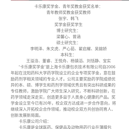
卡乐康奖学金、青年奖教金获奖名单：
青年教师奖教金获奖教师
张宇、韩飞
奖学金获奖学生
博士研究生：
梁馨心、曾涵
硕士研究生：
李明泽、朱文虎、严心茹、翟启耀、吴鎔娇
本科生：
王溢浛、董睿、王悦舟、杨镇滔、刘恬静、宝实
“卡乐康奖学金”是上海卡乐康包衣技术有限公司自2006
年起在沈阳药科大学药学院设立的企业专项奖学金，意在鼓
励药剂学相关领域的专业人才。公司主要奖励药学院成绩优
异的本、硕、博学生和药剂学领域优秀且有突出科研成果的
专任教师，激励学院广大师生深入研究，不断科研创新，在
药学领域走深走实，创造更多益于人类身心健康的产品。奖
学金设立至今已有20年，校企双方达成进一步合作意向，将
继续深入开拓校企合作领域，推动校企双方共创协同育人、
创新发展新局面。
卡乐康公司介绍：
卡乐康是全球医药、保健品及动物用药行业在薄膜包